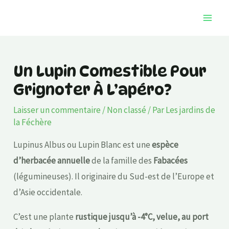
Aller
Navigation
Mai
au
des
Men
contenu
articles
Un Lupin Comestible Pour
Grignoter À L’apéro?
Laisser un commentaire
/
Non classé
/ Par
Les jardins de
la Féchère
Lupinus Albus ou Lupin Blanc est une
espèce
d’herbacée annuelle
de la famille des
Fabacées
(légumineuses). Il originaire du Sud-est de l’Europe et
d’Asie occidentale.
C’est une plante
rustique jusqu’à -4°C
, velue, au port