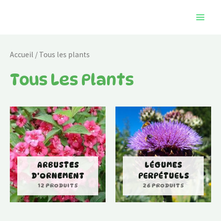
Aller
Mai
au
Men
contenu
Accueil
/ Tous les plants
Tous Les Plants
ARBUSTES
LÉGUMES
D'ORNEMENT
PERPÉTUELS
12 PRODUITS
26 PRODUITS